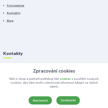
Fotogalerie
Kontakty
Blog
Kontakty
Zákaznická podpora
Zpracování cookies
+420 603 100 966
(Po-Pá, 8-16 hod.)
Náš e-shop a partneři potřebují Váš
souhlas
s použitím souborů
cookies, aby Vám mohli zobrazovat informace týkající se Vašich
zájmů.
kancelar@ka-ma.cz
Souhlasím
Nastavení