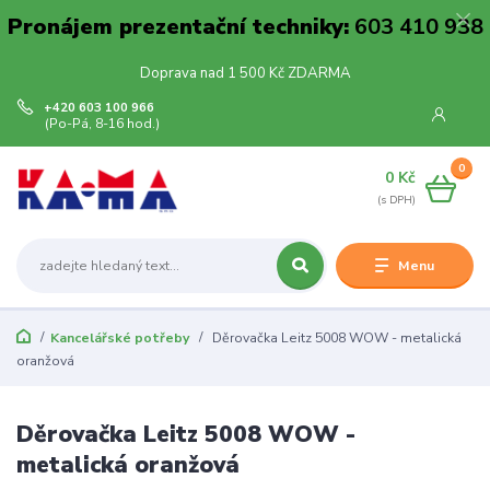
Pronájem prezentační techniky:
603 410 938
Doprava nad 1 500 Kč ZDARMA
+420 603 100 966
(Po-Pá, 8-16 hod.)
0
0 Kč
Menu
Kancelářské potřeby
Děrovačka Leitz 5008 WOW - metalická
oranžová
Děrovačka Leitz 5008 WOW -
metalická oranžová