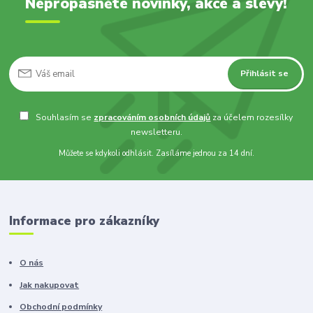
Nepropásněte novinky, akce a slevy!
Přihlásit se
Souhlasím se
zpracováním osobních údajů
za účelem rozesílky
newsletteru.
Můžete se kdykoli odhlásit. Zasíláme jednou za 14 dní.
Informace pro zákazníky
O nás
Jak nakupovat
Obchodní podmínky