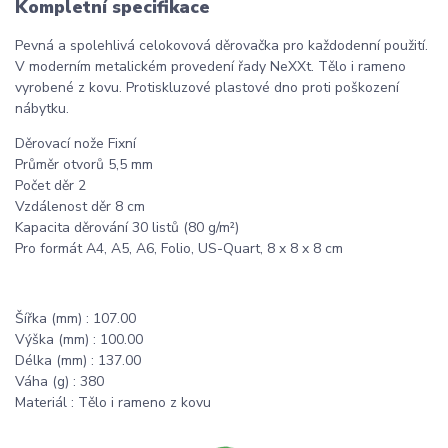
Kompletní specifikace
Pevná a spolehlivá celokovová děrovačka pro každodenní použití.
V moderním metalickém provedení řady NeXXt. Tělo i rameno
vyrobené z kovu. Protiskluzové plastové dno proti poškození
nábytku.
Děrovací nože Fixní
Průměr otvorů 5,5 mm
Počet děr 2
Vzdálenost děr 8 cm
Kapacita děrování 30 listů (80 g/m²)
Pro formát A4, A5, A6, Folio, US-Quart, 8 x 8 x 8 cm
Šířka (mm) : 107.00
Výška (mm) : 100.00
Délka (mm) : 137.00
Váha (g) : 380
Materiál : Tělo i rameno z kovu