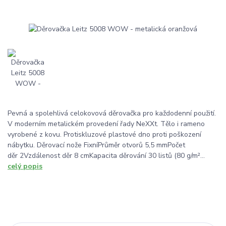
Pevná a spolehlivá celokovová děrovačka pro každodenní použití.
V moderním metalickém provedení řady NeXXt. Tělo i rameno
vyrobené z kovu. Protiskluzové plastové dno proti poškození
nábytku. Děrovací nože FixníPrůměr otvorů 5,5 mmPočet
děr 2Vzdálenost děr 8 cmKapacita děrování 30 listů (80 g/m²...
celý popis