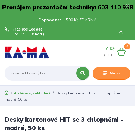
Pronájem prezentační techniky:
603 410 938
Doprava nad 1 500 Kč ZDARMA
+420 603 100 966
(Po-Pá, 8-16 hod.)
0
0 Kč
Menu
Archivace, zakládání
Desky kartonové HIT se 3 chlopněmi -
modré, 50 ks
Desky kartonové HIT se 3 chlopněmi -
modré, 50 ks