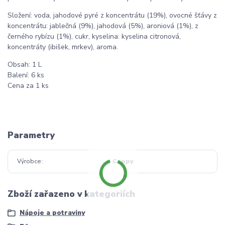
Složení: voda, jahodové pyré z koncentrátu (19%), ovocné šťávy z
koncentrátu: jablečná (9%), jahodová (5%), aroniová (1%), z
černého rybízu (1%), cukr, kyselina: kyselina citronová,
koncentráty (ibišek, mrkev), aroma.
Obsah: 1 L
Balení: 6 ks
Cena za 1 ks
Parametry
Výrobce
Cappy
Zboží zařazeno v kategoriích
Nápoje a potraviny