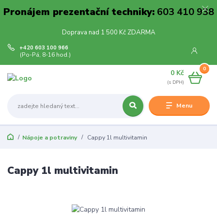
Pronájem prezentační techniky:
603 410 938
Doprava nad 1 500 Kč ZDARMA
+420 603 100 966
(Po-Pá, 8-16 hod.)
0
0 Kč
Menu
Nápoje a potraviny
Cappy 1l multivitamin
Cappy 1l multivitamin