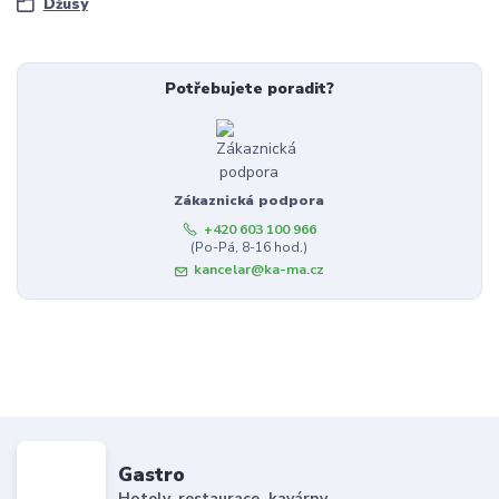
Džusy
Potřebujete poradit?
Zákaznická podpora
+420 603 100 966
(Po-Pá, 8-16 hod.)
kancelar@ka-ma.cz
Gastro
Hotely, restaurace, kavárny