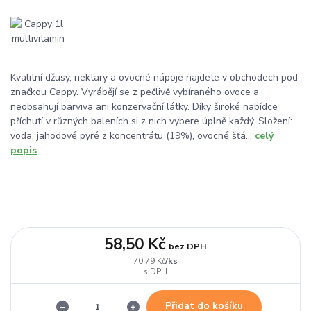
Kvalitní džusy, nektary a ovocné nápoje najdete v obchodech pod
značkou Cappy. Vyrábějí se z pečlivě vybíraného ovoce a
neobsahují barviva ani konzervační látky. Díky široké nabídce
příchutí v různých baleních si z nich vybere úplně každý. Složení:
voda, jahodové pyré z koncentrátu (19%), ovocné šťá...
celý
popis
58,50 Kč
bez DPH
/
ks
70,79 Kč
Přidat do košíku