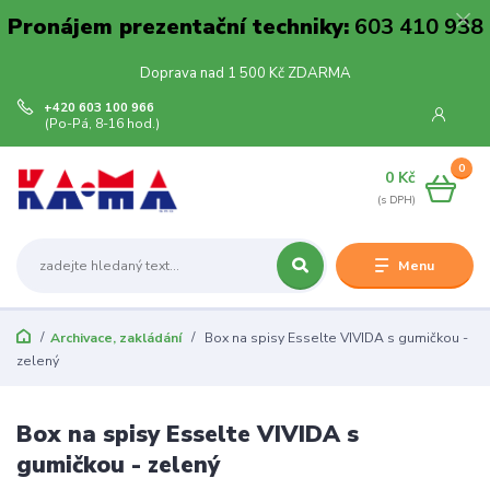
Pronájem prezentační techniky:
603 410 938
Doprava nad 1 500 Kč ZDARMA
+420 603 100 966
(Po-Pá, 8-16 hod.)
0
0 Kč
Menu
Archivace, zakládání
Box na spisy Esselte VIVIDA s gumičkou -
zelený
Box na spisy Esselte VIVIDA s
gumičkou - zelený