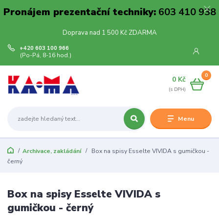
Pronájem prezentační techniky:
603 410 938
Doprava nad 1 500 Kč ZDARMA
+420 603 100 966
(Po-Pá, 8-16 hod.)
0
0 Kč
Menu
Archivace, zakládání
Box na spisy Esselte VIVIDA s gumičkou -
černý
Box na spisy Esselte VIVIDA s
gumičkou - černý