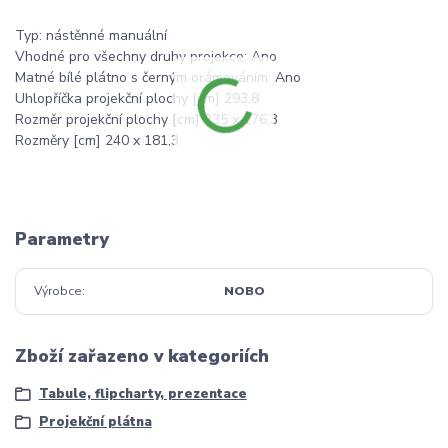
Typ: nástěnné manuální
Vhodné pro všechny druhy projekce: Ano
Matné bílé plátno s černým orámováním: Ano
Uhlopříčka projekční plochy [cm] 293,8
Rozměr projekční plochy [cm] 235 x 176,3
Rozměry [cm] 240 x 181,3
Parametry
Výrobce
NOBO
Zboží zařazeno v kategoriích
Tabule, flipcharty, prezentace
Projekční plátna