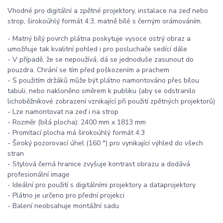
Vhodné pro digitální a zpětné projektory, instalace na zeď nebo
strop, širokoúhlý formát 4:3, matně bílé s černým orámováním.
- Matný bílý povrch plátna poskytuje vysoce ostrý obraz a
umožňuje tak kvalitní pohled i pro posluchače sedící dále
- V případě, že se nepoužívá, dá se jednoduše zasunout do
pouzdra. Chrání se tím před poškozením a prachem
- S použitím držáků může být plátno namontováno přes bílou
tabuli, nebo nakloněno směrem k publiku (aby se odstranilo
lichoběžníkové zobrazení vznikající při použití zpětných projektorů)
- Lze namontovat na zeď i na strop
- Rozměr (bílá plocha): 2400 mm x 1813 mm
- Promítací plocha má širokoúhlý formát 4:3
- Široký pozorovací úhel (160 °) pro vynikající výhled do všech
stran
- Stylová černá hranice zvyšuje kontrast obrazu a dodává
profesionální image
- Ideální pro použití s digitálními projektory a dataprojektory
- Plátno je určeno pro přední projekci
- Balení neobsahuje montážní sadu