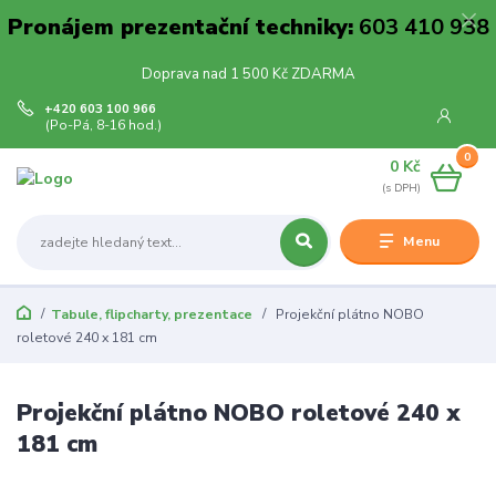
Pronájem prezentační techniky:
603 410 938
Doprava nad 1 500 Kč ZDARMA
+420 603 100 966
(Po-Pá, 8-16 hod.)
0
0 Kč
Menu
Tabule, flipcharty, prezentace
Projekční plátno NOBO
roletové 240 x 181 cm
Projekční plátno NOBO roletové 240 x
181 cm