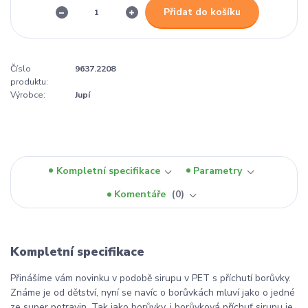
Přidat do košíku
Číslo
9637.2208
produktu:
Výrobce:
Jupí
Kompletní specifikace
Parametry
Komentáře
0
Kompletní specifikace
Přinášíme vám novinku v podobě sirupu v PET s příchutí borůvky.
Známe je od dětství, nyní se navíc o borůvkách mluví jako o jedné
ze super potravin. Tak jako borůvky, i borůvková příchuť sirupu je