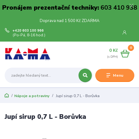
Pronájem prezentační techniky:
603 410 938
Doprava nad 1 500 Kč ZDARMA
+420 603 100 966
(Po-Pá, 8-16 hod.)
0
0 Kč
Menu
Nápoje a potraviny
Jupí sirup 0,7 L - Borůvka
Jupí sirup 0,7 L - Borůvka