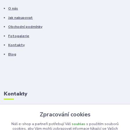
O nás
Jak nakupovat
Obchodní podmínky
Fotogalerie
Kontakty
Blog
Kontakty
Zákaznická podpora
Zpracování cookies
+420 603 100 966
(Po-Pá, 8-16 hod.)
Náš e-shop a partneři potřebují Váš
souhlas
s použitím souborů
cookies, aby Vám mohli zobrazovat informace týkající se Vašich