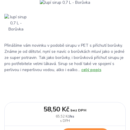
Přinášíme vám novinku v podobě sirupu v PET s příchutí borůvky.
Známe je od dětství, nyní se navíc o borůvkách mluví jako o jedné
ze super potravin. Tak jako borůvky, i borůvková příchuť sirupu je
pro potřebitele velmi lákavá. Sirup se hodí také ve spojení s
perlivou i neperlivou vodou, alko i ealko...
celý popis
58,50 Kč
bez DPH
/
ks
65,52 Kč