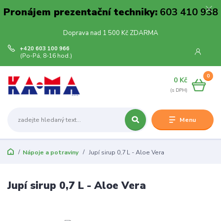
Pronájem prezentační techniky:
603 410 938
Doprava nad 1 500 Kč ZDARMA
+420 603 100 966
(Po-Pá, 8-16 hod.)
0
0 Kč
Menu
Nápoje a potraviny
Jupí sirup 0,7 L - Aloe Vera
Jupí sirup 0,7 L - Aloe Vera