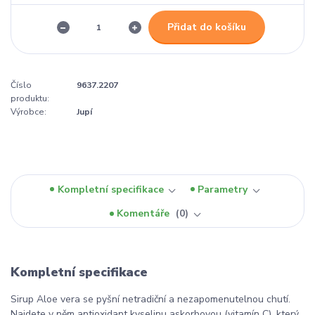
Přidat do košíku
Číslo
9637.2207
produktu:
Výrobce:
Jupí
Kompletní specifikace
Parametry
Komentáře
0
Kompletní specifikace
Sirup Aloe vera se pyšní netradiční a nezapomenutelnou chutí.
Najdete v něm antioxidant kyselinu askorbovou (vitamín C), který