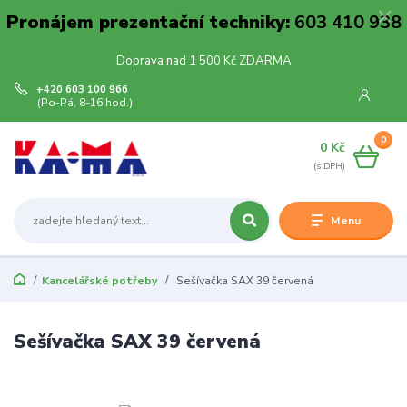
Pronájem prezentační techniky:
603 410 938
Doprava nad 1 500 Kč ZDARMA
+420 603 100 966
(Po-Pá, 8-16 hod.)
0
0 Kč
Menu
Kancelářské potřeby
Sešívačka SAX 39 červená
Sešívačka SAX 39 červená