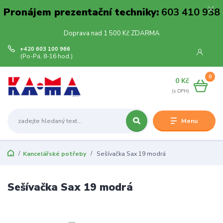
Pronájem prezentační techniky:
603 410 938
Doprava nad 1 500 Kč ZDARMA
+420 603 100 966
(Po-Pá, 8-16 hod.)
0
0 Kč
Menu
Kancelářské potřeby
Sešívačka Sax 19 modrá
Sešívačka Sax 19 modrá