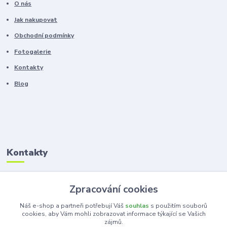
O nás
Jak nakupovat
Obchodní podmínky
Fotogalerie
Kontakty
Blog
Kontakty
Zákaznická podpora
Zpracování cookies
+420 603 100 966
(Po-Pá, 8-16 hod.)
Náš e-shop a partneři potřebují Váš
souhlas
s použitím souborů
cookies, aby Vám mohli zobrazovat informace týkající se Vašich
zájmů.
kancelar@ka-ma.cz