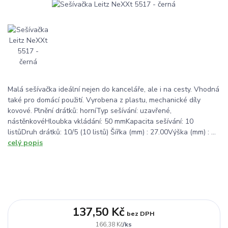
Malá sešívačka ideální nejen do kanceláře, ale i na cesty. Vhodná
také pro domácí použití. Vyrobena z plastu, mechanické díly
kovové. Plnění drátků: horníTyp sešívání: uzavřené,
nástěnkovéHloubka vkládání: 50 mmKapacita sešívání: 10
listůDruh drátků: 10/5 (10 listů) Šířka (mm) : 27.00Výška (mm) : ...
celý popis
137,50 Kč
bez DPH
/
ks
166,38 Kč