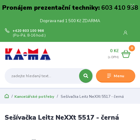
Pronájem prezentační techniky:
603 410 938
Doprava nad 1 500 Kč ZDARMA
+420 603 100 966
(Po-Pá, 8-16 hod.)
0
0 Kč
Menu
Kancelářské potřeby
Sešívačka Leitz NeXXt 5517 - černá
Sešívačka Leitz NeXXt 5517 - černá