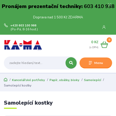
Pronájem prezentační techniky:
603 410 938
Doprava nad 1 500 Kč ZDARMA
+420 603 100 966
(Po-Pá, 8-16 hod.)
0
0 Kč
Menu
Kancelářské potřeby
Papír, obálky, bloky
Samolepící
Samolepící kostky
Samolepící kostky