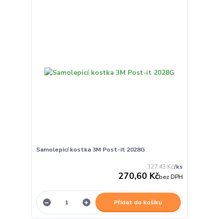
Samolepicí kostka 3M Post-it 2028G
327,43 Kč
/
ks
270,60 Kč
bez DPH
Přidat do košíku