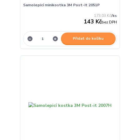
Samolepicí minikostka 3M Post-it 2051P
173,03 Kč
/
ks
143 Kč
bez DPH
Přidat do košíku