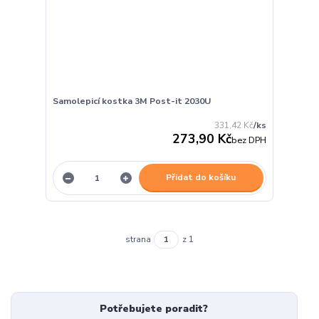
Samolepicí kostka 3M Post-it 2030U
331,42 Kč
/
ks
273,90 Kč
bez DPH
Přidat do košíku
strana
z 1
Potřebujete poradit?