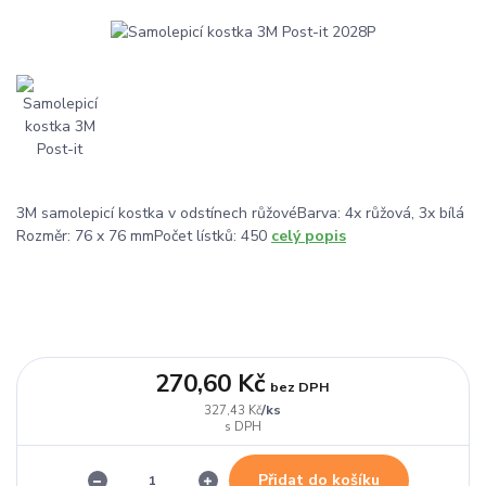
3M samolepicí kostka v odstínech růžovéBarva: 4x růžová, 3x bílá
Rozměr: 76 x 76 mmPočet lístků: 450
celý popis
270,60 Kč
bez DPH
/
ks
327,43 Kč
Přidat do košíku