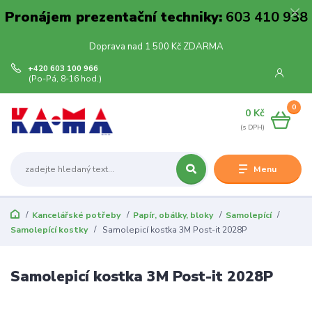
Pronájem prezentační techniky:
603 410 938
Doprava nad 1 500 Kč ZDARMA
+420 603 100 966
(Po-Pá, 8-16 hod.)
0
0 Kč
Menu
Kancelářské potřeby
Papír, obálky, bloky
Samolepící
Samolepící kostky
Samolepicí kostka 3M Post-it 2028P
Samolepicí kostka 3M Post-it 2028P