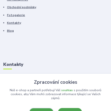
Obchodní podmínky
Fotogalerie
Kontakty
Blog
Kontakty
Zákaznická podpora
Zpracování cookies
+420 603 100 966
(Po-Pá, 8-16 hod.)
Náš e-shop a partneři potřebují Váš
souhlas
s použitím souborů
cookies, aby Vám mohli zobrazovat informace týkající se Vašich
zájmů.
kancelar@ka-ma.cz