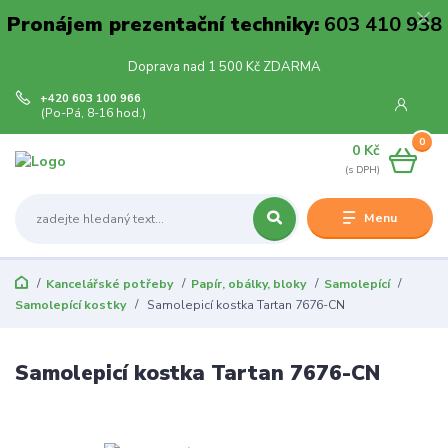
Pronájem prezentační techniky:
603 410 938
Doprava nad 1 500 Kč ZDARMA
+420 603 100 966
(Po-Pá, 8-16 hod.)
0
0 Kč
Menu
Kancelářské potřeby
Papír, obálky, bloky
Samolepící
Samolepící kostky
Samolepicí kostka Tartan 7676-CN
Samolepicí kostka Tartan 7676-CN