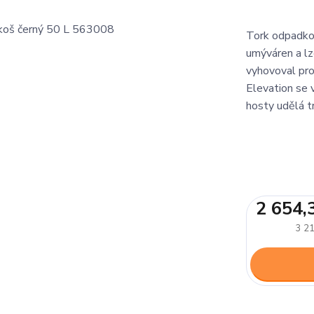
Tork odpadkov
umýváren a lze
vyhovoval pr
Elevation se 
hosty udělá t
2 654,
3 21