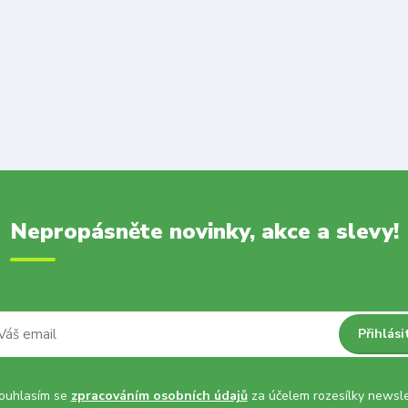
Nepropásněte novinky, akce a slevy!
Přihlási
uhlasím se
zpracováním osobních údajů
za účelem rozesílky newsle