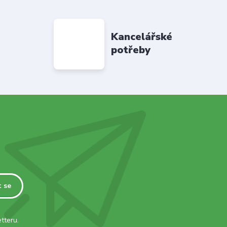
Kancelářské
potřeby
t se
tteru.