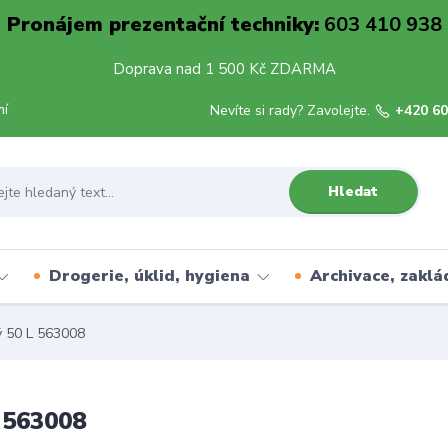
Pronájem prezentační techniky:
603 410 938
Doprava nad 1 500 Kč ZDARMA
mí
Nevíte si rady? Zavolejte.
+420 60
Hledat
Drogerie, úklid, hygiena
Archivace, zaklá
ý 50 L 563008
 563008