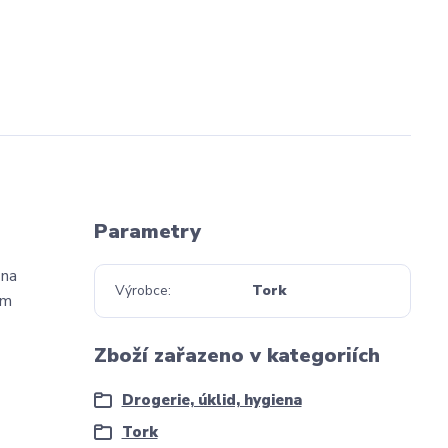
Parametry
 na
Výrobce
Tork
ím
Zboží zařazeno v kategoriích
Drogerie, úklid, hygiena
Tork