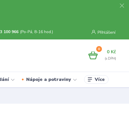
3 100 966
(Po-Pá, 8-16 hod.)
Přihlášení
0
0 Kč
Více
dání
Nápoje a potraviny