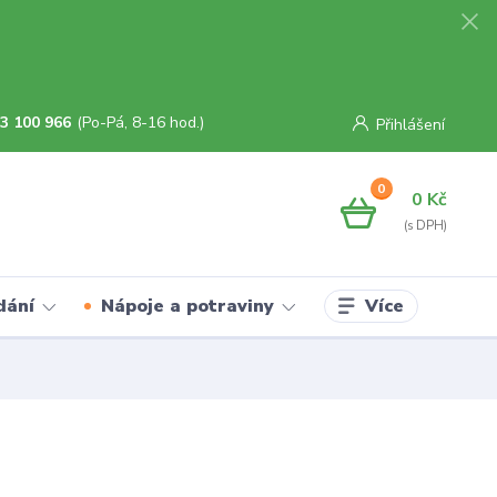
3 100 966
(Po-Pá, 8-16 hod.)
Přihlášení
0
0 Kč
Více
dání
Nápoje a potraviny