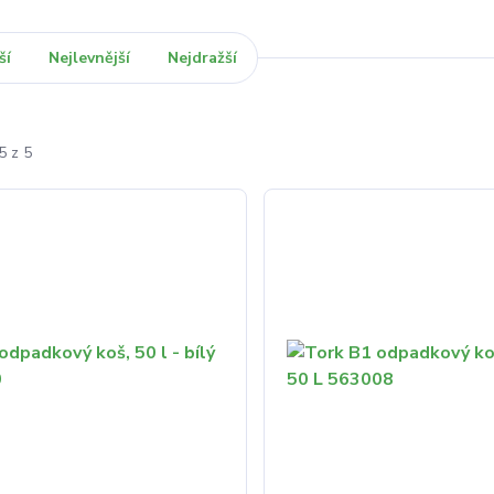
ší
Nejlevnější
Nejdražší
5 z 5