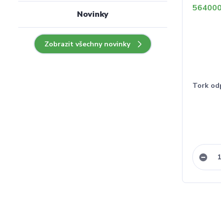
Novinky
Zobrazit všechny novinky
Tork odp