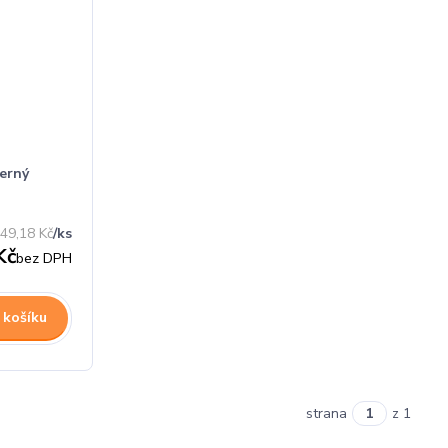
černý
49,18 Kč
/
ks
Kč
bez DPH
 košíku
strana
z 1