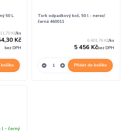
ný 50 L
Tork odpadkový koš, 50 l - nerez/
černá 460011
211,70 Kč
/
ks
54,30 Kč
6 601,76 Kč
/
ks
5 456 Kč
bez DPH
bez DPH
 košíku
Přidat do košíku