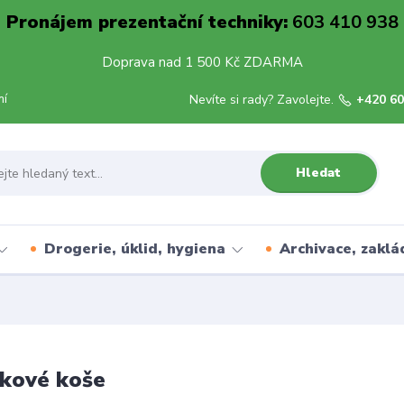
Pronájem prezentační techniky:
603 410 938
Doprava nad 1 500 Kč ZDARMA
mí
Nevíte si rady? Zavolejte.
+420 60
Hledat
Drogerie, úklid, hygiena
Archivace, zaklá
kové koše