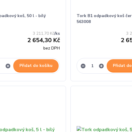
adkový koš, 50 l - bílý
Tork B1 odpadkový koš čer
563008
3 211,70 Kč
/
ks
3 
2 654,30 Kč
2 6
bez DPH
Přidat do košíku
Přidat do