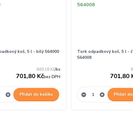
adkový koš, 5 l - bílý 564000
Tork odpadkový koš, 5 l - 
564008
849,18 Kč
/
ks
8
701,80 Kč
701,80 
bez DPH
Přidat do košíku
Přidat do