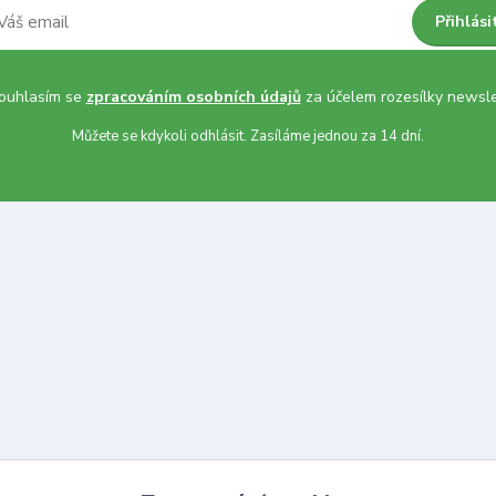
Přihlási
uhlasím se
zpracováním osobních údajů
za účelem rozesílky newsle
Můžete se kdykoli odhlásit. Zasíláme jednou za 14 dní.