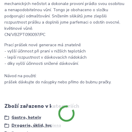
mechanických nečistot a dokonale provoní prádlo svou osobitou
a nenapodobitelnou vůní. Tongo je obohaceno o složku
podporující odmašťování. Snížením silikátů jsme zlepšili
rozpustnost prášku a doplnili jsme parfemaci o odstín ovocné,
květinové vůně.
CN/VBZPT090097/PC
Prací prášek nové generace má znatelně
- vyšší účinnost při praní v nižších teplotách
- lepší rozpustnost v dávkovacích nádokách
- díky vyšší účinnosti snížené dávkování.
Návod na použití:
prášek dávkujte do násypky nebo přímo do bubnu pračky.​
Zboží zařazeno v kategoriích
Gastro, hotely
Drogerie, úklid, hygiena