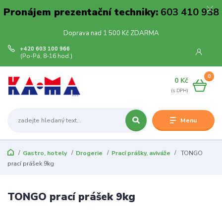
Pronájem prezentační techniky:
603 410 938
Doprava nad 1 500 Kč ZDARMA
+420 603 100 966
(Po-Pá, 8-16 hod.)
0
0 Kč
Menu
Gastro, hotely
Drogerie
Prací prášky, aviváže
TONGO
prací prášek 9kg
TONGO prací prášek 9kg