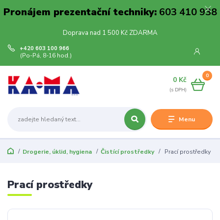
Pronájem prezentační techniky:
603 410 938
Doprava nad 1 500 Kč ZDARMA
+420 603 100 966
(Po-Pá, 8-16 hod.)
0
0 Kč
Menu
Drogerie, úklid, hygiena
Čistící prostředky
Prací prostředky
Prací prostředky