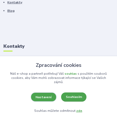
Kontakty
Blog
Kontakty
Zákaznická podpora
Zpracování cookies
+420 603 100 966
(Po-Pá, 8-16 hod.)
Náš e-shop a partneři potřebují Váš
souhlas
s použitím souborů
cookies, aby Vám mohli zobrazovat informace týkající se Vašich
zájmů.
kancelar@ka-ma.cz
Souhlasím
Nastavení
Souhlas můžete odmítnout
zde
.
Vytvořeno na
Eshop-rychle.cz