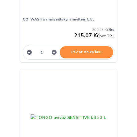
GO! WASH s marseillským mýdlem 5,5l
260,23 Kč
/
ks
215,07 Kč
bez DPH
Přidat do košíku