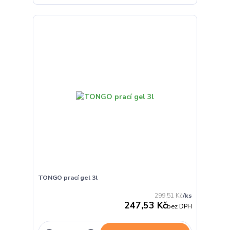
TONGO prací gel 3l
299,51 Kč
/
ks
247,53 Kč
bez DPH