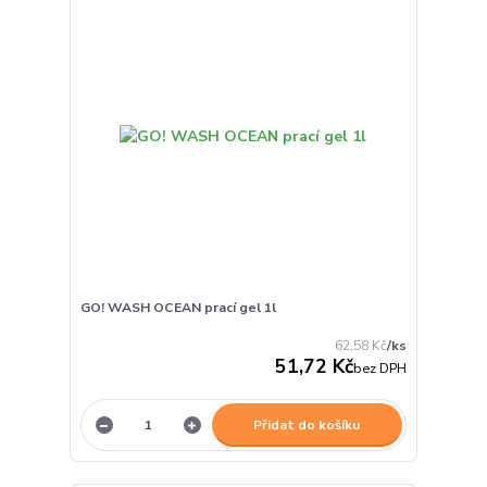
GO! WASH OCEAN prací gel 1l
62,58 Kč
/
ks
51,72 Kč
bez DPH
Přidat do košíku