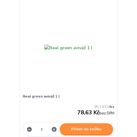
Real green aviváž 1 l
95,14 Kč
/
ks
78,63 Kč
bez DPH
Přidat do košíku