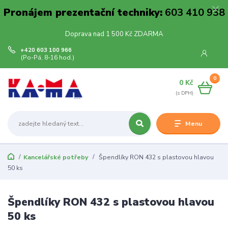
Pronájem prezentační techniky:
603 410 938
Doprava nad 1 500 Kč ZDARMA
+420 603 100 966
(Po-Pá, 8-16 hod.)
0
0 Kč
Menu
Kancelářské potřeby
Špendlíky RON 432 s plastovou hlavou
50 ks
Špendlíky RON 432 s plastovou hlavou
50 ks