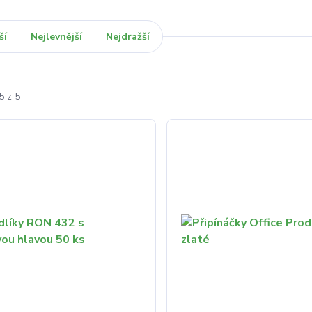
ší
Nejlevnější
Nejdražší
5 z 5