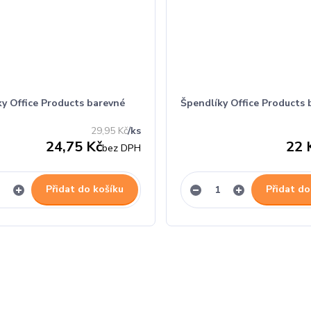
ky Office Products barevné
Špendlíky Office Products 
29,95 Kč
/
ks
24,75 Kč
22 
bez DPH
Přidat do košíku
Přidat do