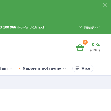
3 100 966
(Po-Pá, 8-16 hod.)
Přihlášení
0
0 Kč
Více
dání
Nápoje a potraviny