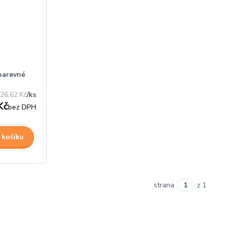
barevné
26,62 Kč
/
ks
Kč
bez DPH
 košíku
strana
z 1