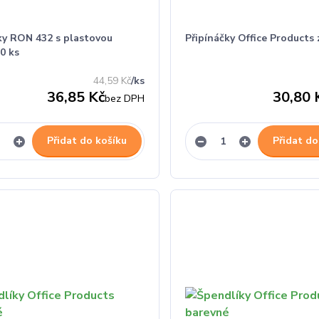
ky RON 432 s plastovou
Připínáčky Office Products 
0 ks
44,59 Kč
/
ks
36,85 Kč
30,80 
bez DPH
Přidat do košíku
Přidat do