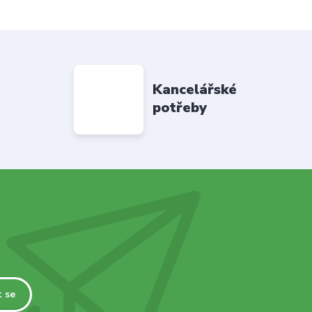
Kancelářské
potřeby
t se