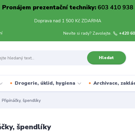
Pronájem prezentační techniky:
603 410 938
Doprava nad 1 500 Kč ZDARMA
mí
Nevíte si rady? Zavolejte.
+420 60
Hledat
Drogerie, úklid, hygiena
Archivace, zaklá
Připínáčky, špendlíky
áčky, špendlíky