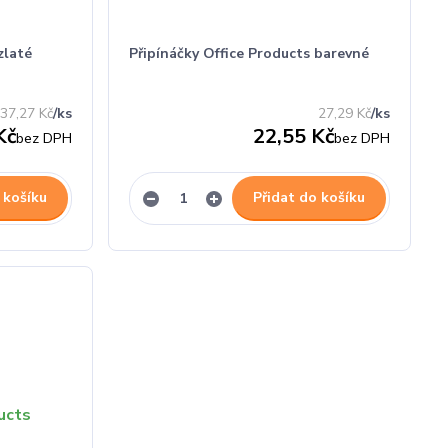
zlaté
Připínáčky Office Products barevné
37,27 Kč
/
ks
27,29 Kč
/
ks
Kč
22,55 Kč
bez DPH
bez DPH
 košíku
Přidat do košíku