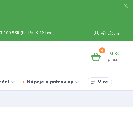
3 100 966
(Po-Pá, 8-16 hod.)
Přihlášení
0
0 Kč
Více
dání
Nápoje a potraviny