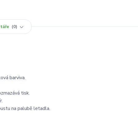
táře
0
ová barviva.
ozmazává tisk.
r.
oustu na palubě letadla.