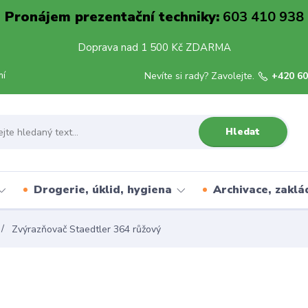
Pronájem prezentační techniky:
603 410 938
Doprava nad 1 500 Kč ZDARMA
mí
Nevíte si rady? Zavolejte.
+420 60
Hledat
Drogerie, úklid, hygiena
Archivace, zaklá
Zvýrazňovač Staedtler 364 růžový