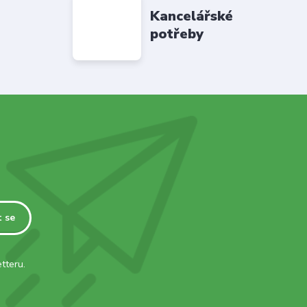
Kancelářské
potřeby
t se
tteru.