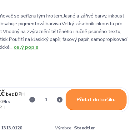
ňovač se seříznutým hrotem.Jasné a zářivé barvy, inkoust
obsahuje pigmentová barviva.Velký zásobník inkoustu pro
st.Vhodný na zvýraznění tištěného i ručně psaného textu,
sk.Použití na klasický papír, faxový papír, samopropisovací
ické...
celý popis
Kč
bez DPH
Přidat do košíku
/
ks
Kč
1313.0120
Výrobce:
Staedtler