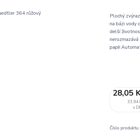
Plochý zvýraz
na bázi vody 
delší životno
nerozmazává ti
papír.Automat
28,05 
33,94 
Číslo produktu: