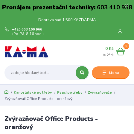
Pronájem prezentační techniky:
603 410 938
Doprava nad 1 500 Kč ZDARMA
+420 603 100 966
(Po-Pá, 8-16 hod.)
0
0 Kč
Menu
Kancelářské potřeby
Psací potřeby
Zvýrazňovače
Zvýrazňovač Office Products - oranžový
Zvýrazňovač Office Products -
oranžový