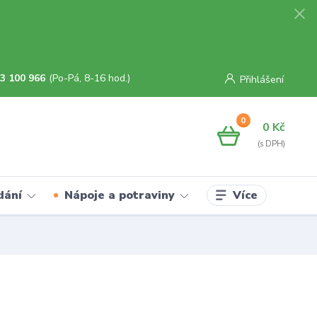
3 100 966
(Po-Pá, 8-16 hod.)
Přihlášení
0
0 Kč
Více
dání
Nápoje a potraviny