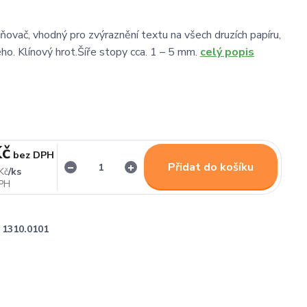
ňovač, vhodný pro zvýraznění textu na všech druzích papíru,
ho. Klínový hrot.Šíře stopy cca. 1 – 5 mm.
celý popis
Kč
bez DPH
Přidat do košíku
/
ks
Kč
1310.0101