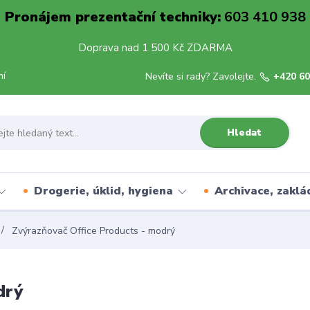
Pronájem prezentační techniky:
603 410 938
Doprava nad 1 500 Kč ZDARMA
mí
Nevíte si rady? Zavolejte.
+420 60
Hledat
Drogerie, úklid, hygiena
Archivace, zaklá
Zvýrazňovač Office Products - modrý
drý