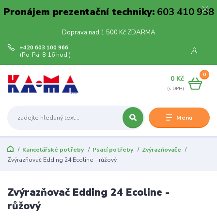
Pronájem prezentační techniky:
603 410 938
Doprava nad 1 500 Kč ZDARMA
+420 603 100 966
(Po-Pá, 8-16 hod.)
0
0 Kč
Menu
Kancelářské potřeby
Psací potřeby
Zvýrazňovače
Zvýrazňovač Edding 24 Ecoline - růžový
Zvýrazňovač Edding 24 Ecoline -
růžový