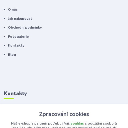
O nás
Jak nakupovat
Obchodní podmínky
Fotogalerie
Kontakty
Blog
Kontakty
Zákaznická podpora
Zpracování cookies
+420 603 100 966
(Po-Pá, 8-16 hod.)
Náš e-shop a partneři potřebují Váš
souhlas
s použitím souborů
cookies, aby Vám mohli zobrazovat informace týkající se Vašich