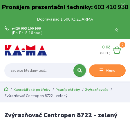
Pronájem prezentační techniky:
603 410 938
Doprava nad 1 500 Kč ZDARMA
+420 603 100 966
(Po-Pá, 8-16 hod.)
0
0 Kč
Menu
Kancelářské potřeby
Psací potřeby
Zvýrazňovače
Zvýrazňovač Centropen 8722 - zelený
Zvýrazňovač Centropen 8722 - zelený