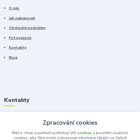
O nás
Jak nakupovat
Obchodní podmínky
Fotogalerie
Kontakty
Blog
Kontakty
Zákaznická podpora
Zpracování cookies
+420 603 100 966
(Po-Pá, 8-16 hod.)
Náš e-shop a partneři potřebují Váš
souhlas
s použitím souborů
cookies, aby Vám mohli zobrazovat informace týkající se Vašich