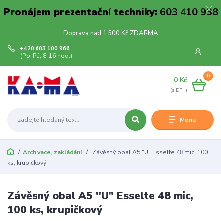
Pronájem prezentační techniky:
603 410 938
Doprava nad 1 500 Kč ZDARMA
+420 603 100 966
(Po-Pá, 8-16 hod.)
0
0 Kč
Menu
Archivace, zakládání
Závěsný obal A5 "U" Esselte 48 mic, 100
ks, krupičkový
Závěsný obal A5 "U" Esselte 48 mic,
100 ks, krupičkový