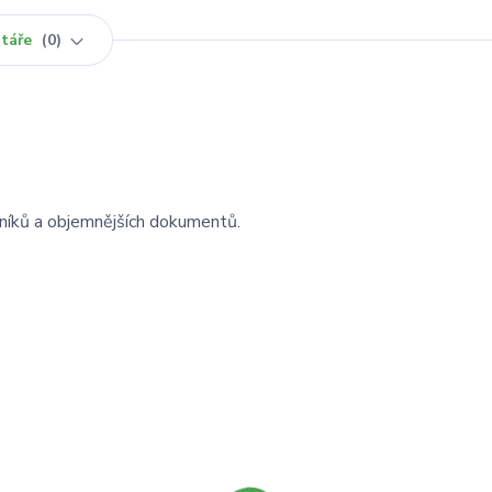
táře
0
eníků a objemnějších dokumentů.