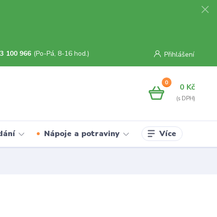
3 100 966
(Po-Pá, 8-16 hod.)
Přihlášení
0
0 Kč
Více
dání
Nápoje a potraviny