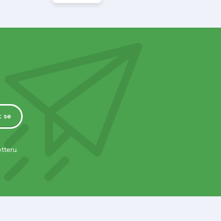
t se
tteru.