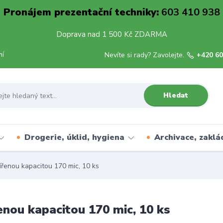
Pronájem prezentační techniky:
603 410 938
Doprava nad 1 500 Kč ZDARMA
mí
Nevíte si rady? Zavolejte.
+420 60
Hledat
Drogerie, úklid, hygiena
Archivace, zaklá
ířenou kapacitou 170 mic, 10 ks
enou kapacitou 170 mic, 10 ks