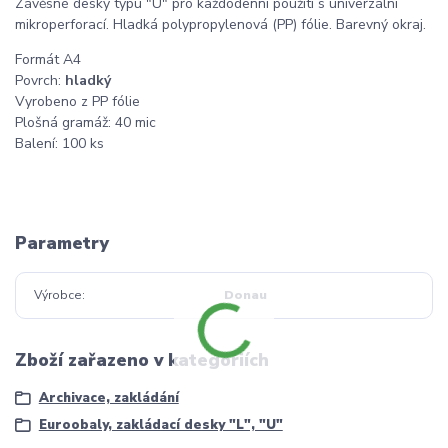
Závěsné desky typu "U" pro každodenní použití s univerzální
mikroperforací. Hladká polypropylenová (PP) fólie. Barevný okraj.
Formát A4
Povrch:
hladký
Vyrobeno z PP fólie
Plošná gramáž: 40 mic
Balení: 100 ks
Parametry
Výrobce
Donau
Zboží zařazeno v kategoriích
Archivace, zakládání
Euroobaly, zakládací desky "L", "U"