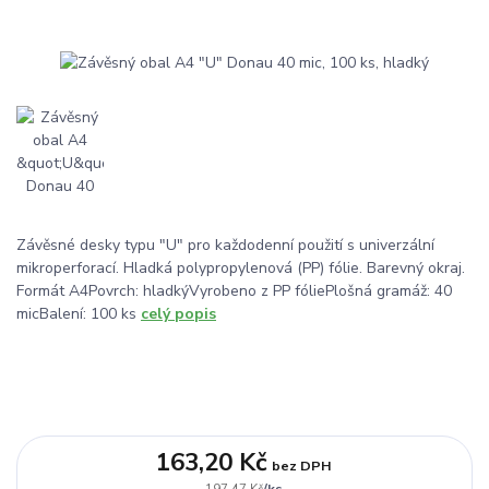
Závěsné desky typu "U" pro každodenní použití s univerzální
mikroperforací. Hladká polypropylenová (PP) fólie. Barevný okraj.
Formát A4Povrch: hladkýVyrobeno z PP fóliePlošná gramáž: 40
micBalení: 100 ks
celý popis
163,20 Kč
bez DPH
/
ks