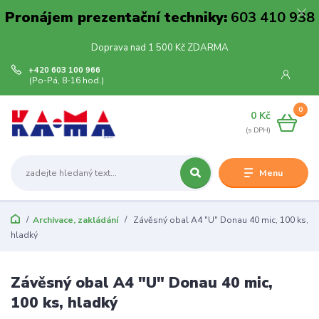
Pronájem prezentační techniky:
603 410 938
Doprava nad 1 500 Kč ZDARMA
+420 603 100 966
(Po-Pá, 8-16 hod.)
0
0 Kč
Menu
Archivace, zakládání
Závěsný obal A4 "U" Donau 40 mic, 100 ks,
hladký
Závěsný obal A4 "U" Donau 40 mic,
100 ks, hladký