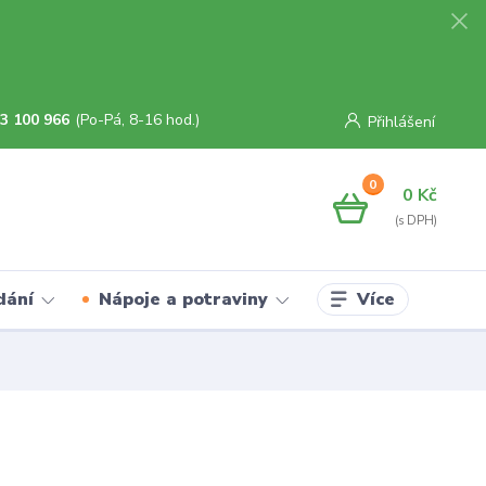
3 100 966
(Po-Pá, 8-16 hod.)
Přihlášení
0
0 Kč
Více
dání
Nápoje a potraviny