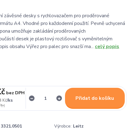
ní závěsné desky s rychlovazačem pro proděrované
rmátu A4. Vhodné pro každodenní použití. Pevně uchycená
spona umožňuje zakládání proděrovaných
částí desek je plastový rozlišovač s vyměnitelným
opis obsahu Výřez pro palec pro snazší ma...
celý popis
Kč
bez DPH
Přidat do košíku
/
ks
4 Kč
3321.0501
Výrobce:
Leitz