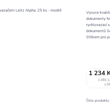
Vysoce kvalit
dokumenty fo
rychlovazací 
dokumentů Sou
štítkem pro p
1 234 
1 493,1
Číslo produktu: