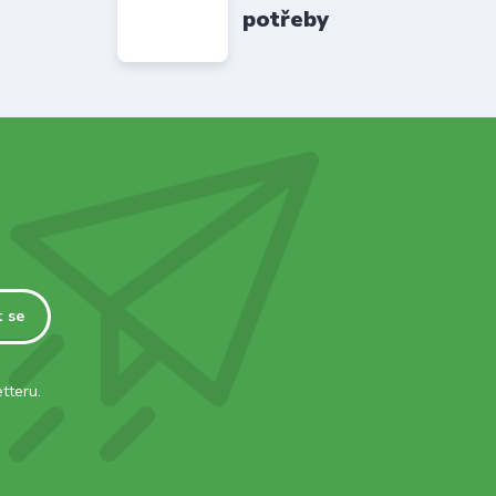
potřeby
t se
tteru.