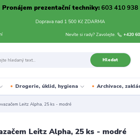
Pronájem prezentační techniky:
603 410 938
Doprava nad 1 500 Kč ZDARMA
mí
Nevíte si rady? Zavolejte.
+420 60
Hledat
Drogerie, úklid, hygiena
Archivace, zaklá
ovazačem Leitz Alpha, 25 ks - modré
azačem Leitz Alpha, 25 ks - modré