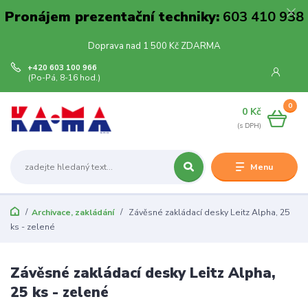
Pronájem prezentační techniky:
603 410 938
Doprava nad 1 500 Kč ZDARMA
+420 603 100 966
(Po-Pá, 8-16 hod.)
0
0 Kč
Menu
Archivace, zakládání
Závěsné zakládací desky Leitz Alpha, 25
ks - zelené
Závěsné zakládací desky Leitz Alpha,
25 ks - zelené