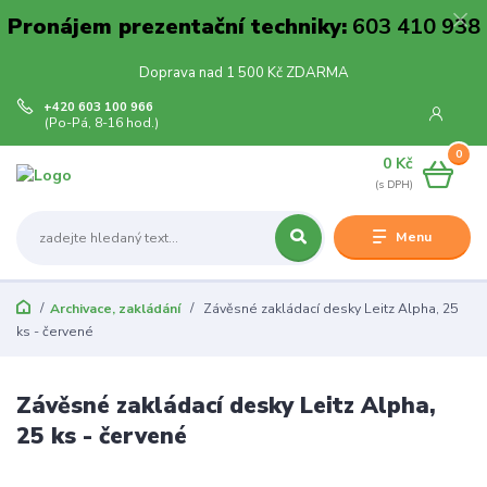
Pronájem prezentační techniky:
603 410 938
Doprava nad 1 500 Kč ZDARMA
+420 603 100 966
(Po-Pá, 8-16 hod.)
0
0 Kč
Menu
Archivace, zakládání
Závěsné zakládací desky Leitz Alpha, 25
ks - červené
Závěsné zakládací desky Leitz Alpha,
25 ks - červené