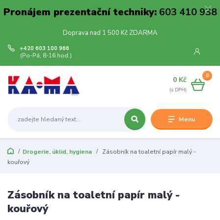
Pronájem prezentační techniky:
603 410 938
Doprava nad 1 500 Kč ZDARMA
+420 603 100 966
(Po-Pá, 8-16 hod.)
0
0 Kč
Menu
Drogerie, úklid, hygiena
Zásobník na toaletní papír malý -
kouřový
Zásobník na toaletní papír malý -
kouřový