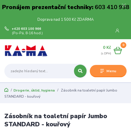
Pronájem prezentační techniky:
603 410 938
Doprava nad 1 500 Kč ZDARMA
+420 603 100 966
(Po-Pá, 8-16 hod.)
0
0 Kč
Menu
Drogerie, úklid, hygiena
Zásobník na toaletní papír Jumbo
STANDARD - kouřový
Zásobník na toaletní papír Jumbo
STANDARD - kouřový