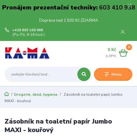
Pronájem prezentační techniky:
603 410 938
Doprava nad 1 500 Kč ZDARMA
+420 603 100 966
(Po-Pá, 8-16 hod.)
0
0 Kč
Menu
Drogerie, úklid, hygiena
Zásobník na toaletní papír Jumbo
MAXI - kouřový
Zásobník na toaletní papír Jumbo
MAXI - kouřový