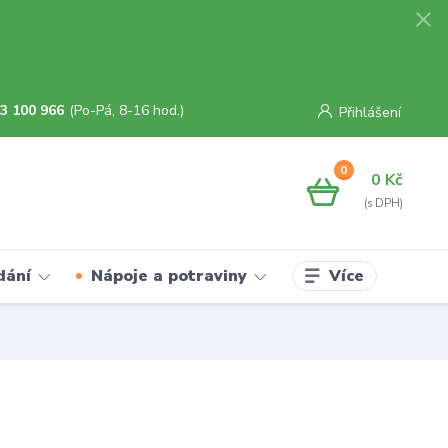
3 100 966
(Po-Pá, 8-16 hod.)
Přihlášení
0
0 Kč
Více
dání
Nápoje a potraviny