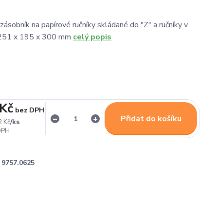
ásobník na papírové ručníky skládané do "Z" a ručníky v
: 251 x 195 x 300 mm
celý popis
 Kč
bez DPH
Přidat do košíku
/
ks
2 Kč
9757.0625