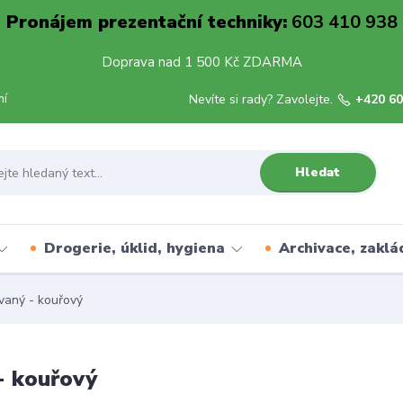
Pronájem prezentační techniky:
603 410 938
Doprava nad 1 500 Kč ZDARMA
mí
Nevíte si rady? Zavolejte.
+420 60
Hledat
Drogerie, úklid, hygiena
Archivace, zaklá
vaný - kouřový
- kouřový