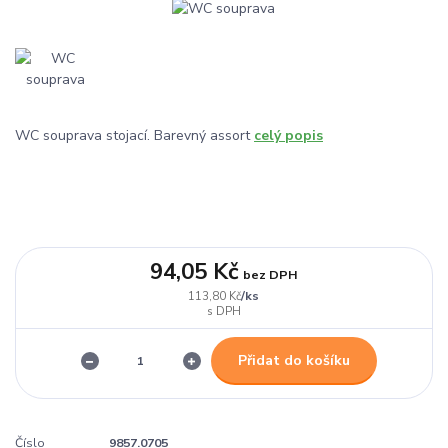
WC souprava stojací. Barevný assort
celý popis
94,05 Kč
bez DPH
/
ks
113,80 Kč
Přidat do košíku
Číslo
9857.0705