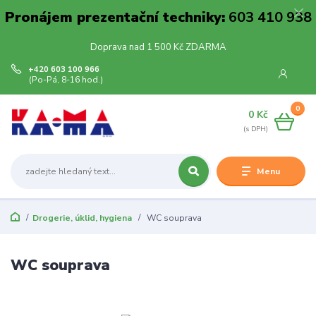
Pronájem prezentační techniky:
603 410 938
Doprava nad 1 500 Kč ZDARMA
+420 603 100 966
(Po-Pá, 8-16 hod.)
0
0 Kč
Menu
Drogerie, úklid, hygiena
WC souprava
WC souprava