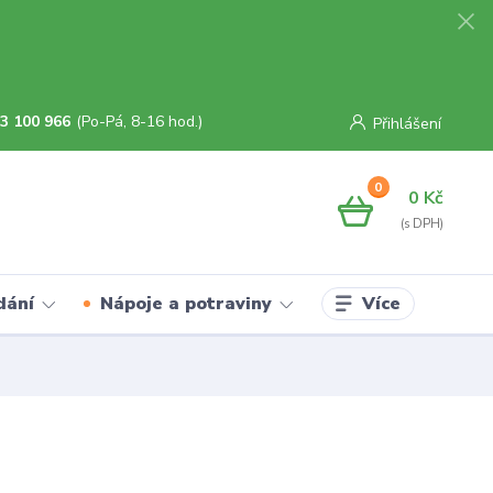
3 100 966
(Po-Pá, 8-16 hod.)
Přihlášení
0
0 Kč
Více
dání
Nápoje a potraviny