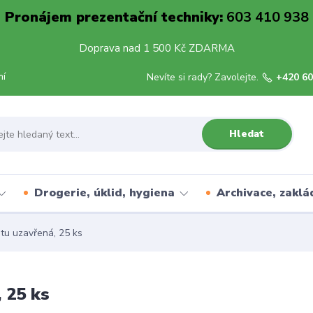
Pronájem prezentační techniky:
603 410 938
Doprava nad 1 500 Kč ZDARMA
mí
Nevíte si rady? Zavolejte.
+420 60
Hledat
Drogerie, úklid, hygiena
Archivace, zaklá
tu uzavřená, 25 ks
 25 ks