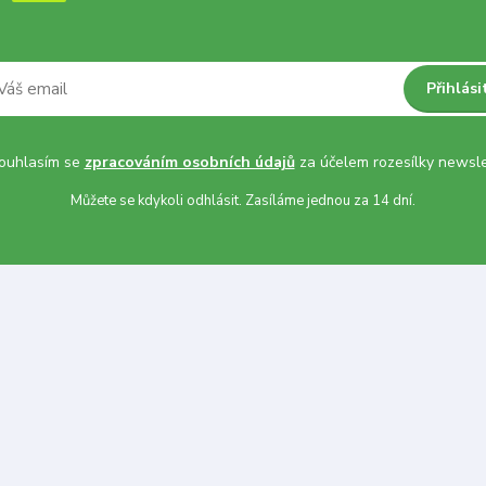
Přihlási
uhlasím se
zpracováním osobních údajů
za účelem rozesílky newsle
Můžete se kdykoli odhlásit. Zasíláme jednou za 14 dní.