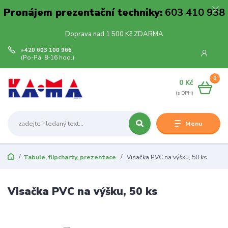
Pronájem prezentační techniky:
603 410 938
Doprava nad 1 500 Kč ZDARMA
+420 603 100 966
(Po-Pá, 8-16 hod.)
0
0 Kč
Menu
Tabule, flipcharty, prezentace
Visačka PVC na výšku, 50 ks
Visačka PVC na výšku, 50 ks