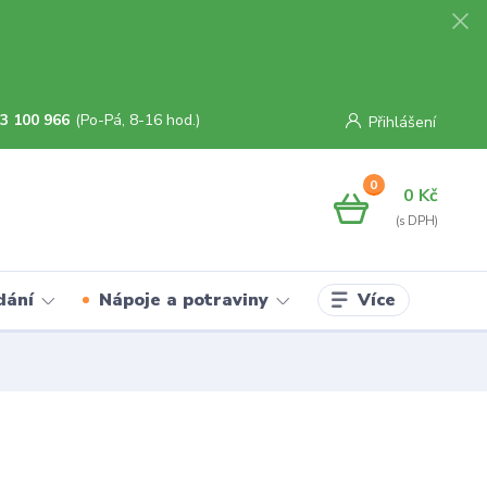
3 100 966
(Po-Pá, 8-16 hod.)
Přihlášení
0
0 Kč
Více
dání
Nápoje a potraviny