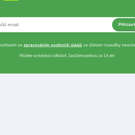
Přihlási
uhlasím se
zpracováním osobních údajů
za účelem rozesílky newsle
Můžete se kdykoli odhlásit. Zasíláme jednou za 14 dní.