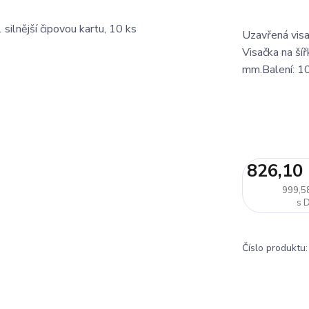
Uzavřená visač
Visačka na šíř
mm.Balení: 1
826,10
999,5
Číslo produktu: