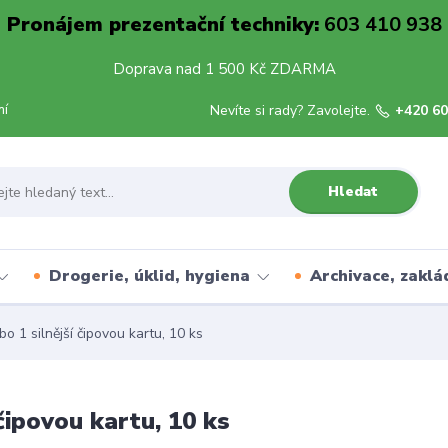
Pronájem prezentační techniky:
603 410 938
Doprava nad 1 500 Kč ZDARMA
mí
Nevíte si rady? Zavolejte.
+420 60
Hledat
Drogerie, úklid, hygiena
Archivace, zaklá
o 1 silnější čipovou kartu, 10 ks
 čipovou kartu, 10 ks