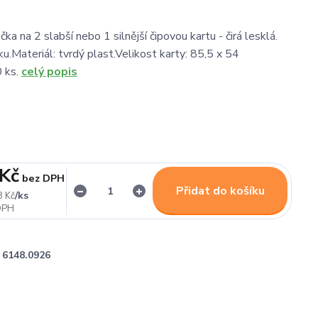
ka na 2 slabší nebo 1 silnější čipovou kartu - čirá lesklá.
ku.Materiál: tvrdý plast.Velikost karty: 85,5 x 54
0 ks.
celý popis
 Kč
bez DPH
Přidat do košíku
/
ks
8 Kč
6148.0926