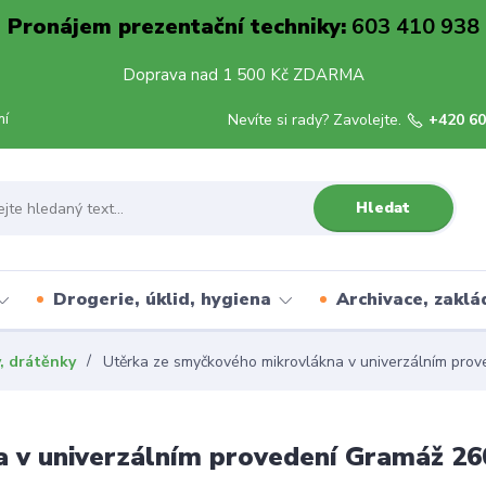
Pronájem prezentační techniky:
603 410 938
Doprava nad 1 500 Kč ZDARMA
mí
Nevíte si rady? Zavolejte.
+420 60
Hledat
Drogerie, úklid, hygiena
Archivace, zaklá
, drátěnky
Utěrka ze smyčkového mikrovlákna v univerzálním pro
 v univerzálním provedení Gramáž 26