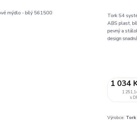
Tork S4 systé
ABS plast, 
pevný a stál
design snadn
1 034 
1 251,1
Výrobce:
Tork