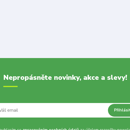
Nepropásněte novinky, akce a slevy!
Přihlási
uhlasím se
zpracováním osobních údajů
za účelem rozesílky newsle