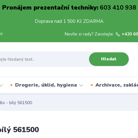
Pronájem prezentační techniky:
603 410 938
Doprava nad 1 500 Kč ZDARMA
mí
Nevíte si rady? Zavolejte.
+420 60
Hledat
Drogerie, úklid, hygiena
Archivace, zaklá
lo - bílý 561500
bílý 561500