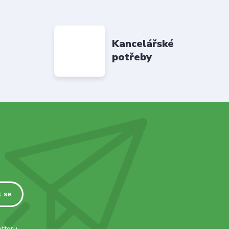
Kancelářské
potřeby
t se
tteru.