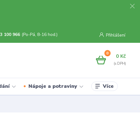
3 100 966
(Po-Pá, 8-16 hod.)
Přihlášení
0
0 Kč
Více
dání
Nápoje a potraviny