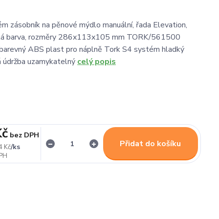
m zásobník na pěnové mýdlo manuální, řada Elevation,
bílá barva, rozměry 286x113x105 mm TORK/561500
obarevný ABS plast pro náplně Tork S4 systém hladký
á údržba uzamykatelný
celý popis
Kč
bez DPH
Přidat do košíku
/
ks
4 Kč