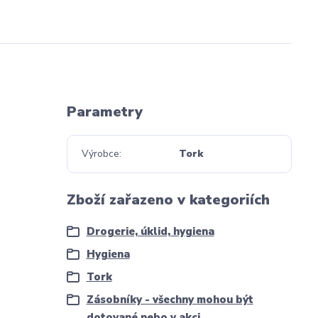
Parametry
Výrobce
Tork
Zboží zařazeno v kategoriích
Drogerie, úklid, hygiena
Hygiena
Tork
Zásobníky - všechny mohou být
dotované nebo v akci