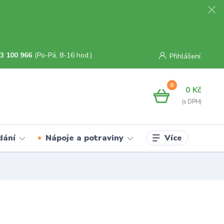
3 100 966
(Po-Pá, 8-16 hod.)
Přihlášení
0
0 Kč
Více
dání
Nápoje a potraviny