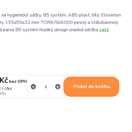
 na hygienické sáčky, B5 systém, ABS plast, bílý, Elevation
měry 135x95x32 mm TORK/566000 pevný a stálobarevný
lá barva B5 systém hladký design snadná údržba
celý
 Kč
bez DPH
Přidat do košíku
/
ks
2 Kč