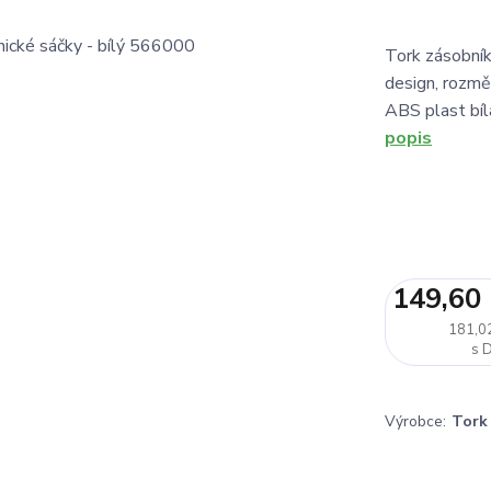
Tork zásobník
design, roz
ABS plast bí
popis
149,60
181,0
Výrobce:
Tork