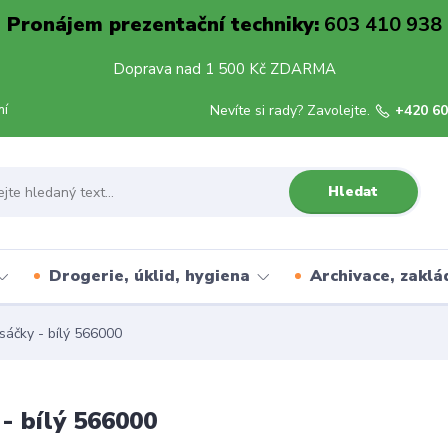
Pronájem prezentační techniky:
603 410 938
Doprava nad 1 500 Kč ZDARMA
mí
Nevíte si rady? Zavolejte.
+420 60
Hledat
Drogerie, úklid, hygiena
Archivace, zaklá
sáčky - bílý 566000
- bílý 566000