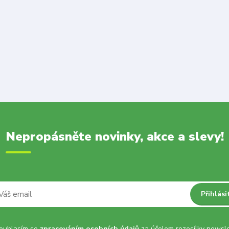
Nepropásněte novinky, akce a slevy!
Přihlási
uhlasím se
zpracováním osobních údajů
za účelem rozesílky newsle