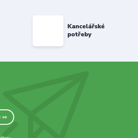
Kancelářské
potřeby
t se
tteru.