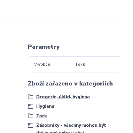
Parametry
Výrobce
Tork
Zboží zařazeno v kategoriích
Drogerie, úklid, hygiena
Hygiena
Tork
Zásobníky - všechny mohou být
dotované nebo v akci