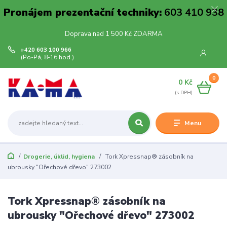
Pronájem prezentační techniky:
603 410 938
Doprava nad 1 500 Kč ZDARMA
+420 603 100 966
(Po-Pá, 8-16 hod.)
0
0 Kč
Menu
Drogerie, úklid, hygiena
Tork Xpressnap® zásobník na
ubrousky "Ořechové dřevo" 273002
Tork Xpressnap® zásobník na
ubrousky "Ořechové dřevo" 273002