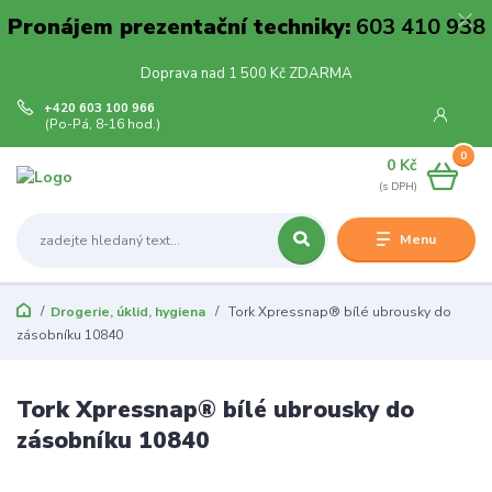
Pronájem prezentační techniky:
603 410 938
Doprava nad 1 500 Kč ZDARMA
+420 603 100 966
(Po-Pá, 8-16 hod.)
0
0 Kč
Menu
Drogerie, úklid, hygiena
Tork Xpressnap® bílé ubrousky do
zásobníku 10840
Tork Xpressnap® bílé ubrousky do
zásobníku 10840