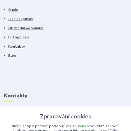
O nás
Jak nakupovat
Obchodní podmínky
Fotogalerie
Kontakty
Blog
Kontakty
Zákaznická podpora
Zpracování cookies
+420 603 100 966
(Po-Pá, 8-16 hod.)
Náš e-shop a partneři potřebují Váš
souhlas
s použitím souborů
cookies, aby Vám mohli zobrazovat informace týkající se Vašich