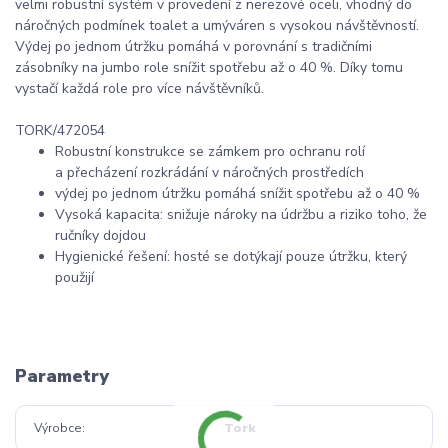
velmi robustní systém v provedení z nerezové oceli, vhodný do
náročných podmínek toalet a umýváren s vysokou návštěvností.
Výdej po jednom útržku pomáhá v porovnání s tradičními
zásobníky na jumbo role snížit spotřebu až o 40 %. Díky tomu
vystačí každá role pro více návštěvníků.
TORK/472054
Robustní konstrukce se zámkem pro ochranu rolí
a přecházení rozkrádání v náročných prostředích
výdej po jednom útržku pomáhá snížit spotřebu až o 40 %
Vysoká kapacita: snižuje nároky na údržbu a riziko toho, že
ručníky dojdou
Hygienické řešení: hosté se dotýkají pouze útržku, který
použijí
Parametry
Výrobce
Tork