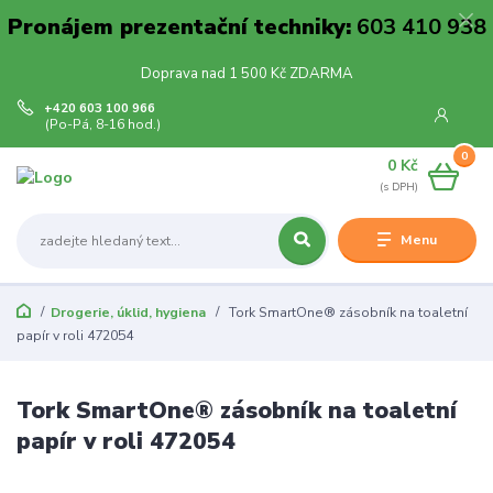
Pronájem prezentační techniky:
603 410 938
Doprava nad 1 500 Kč ZDARMA
+420 603 100 966
(Po-Pá, 8-16 hod.)
0
0 Kč
Menu
Drogerie, úklid, hygiena
Tork SmartOne® zásobník na toaletní
papír v roli 472054
Tork SmartOne® zásobník na toaletní
papír v roli 472054