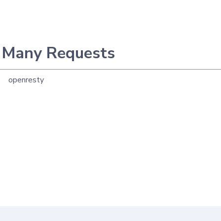
 Many Requests
openresty