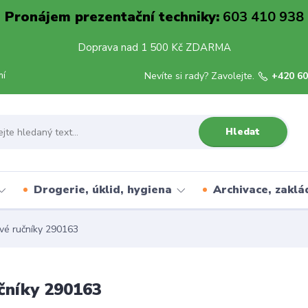
Pronájem prezentační techniky:
603 410 938
Doprava nad 1 500 Kč ZDARMA
mí
Nevíte si rady? Zavolejte.
+420 60
Hledat
Drogerie, úklid, hygiena
Archivace, zaklá
vé ručníky 290163
čníky 290163