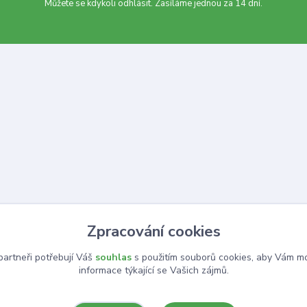
Můžete se kdykoli odhlásit. Zasíláme jednou za 14 dní.
Zpracování cookies
artneři potřebují Váš
souhlas
s použitím souborů cookies, aby Vám mo
informace týkající se Vašich zájmů.