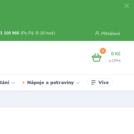
3 100 966
(Po-Pá, 8-16 hod.)
Přihlášení
0
0 Kč
Více
dání
Nápoje a potraviny