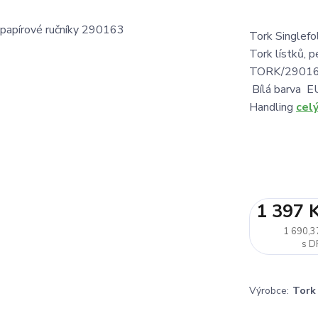
Tork Singlefol
Tork lístků, 
TORK/290163 
Bílá barva EU
Handling
cel
1 397 
1 690,3
Výrobce:
Tork