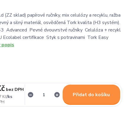
d (ZZ sklad) papírové ručníky, mix celulózy a recyklu, ražba
pevný a silný materiál, osvědčená Tork kvalita (H3 systém).
Advanced Pevné dvouvrstvé ručníky Celulóza + recykl
 Ecolabel certifikace Styk s potravinami Tork Easy
ý popis
Kč
bez DPH
Přidat do košíku
/
ks
7 Kč