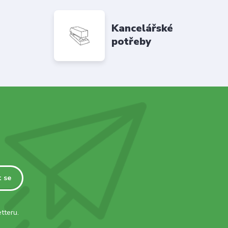
Kancelářské
potřeby
t se
tteru.