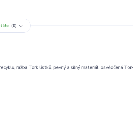
táře
0
recyklu, ražba Tork lístků, pevný a silný materiál, osvědčená Tork