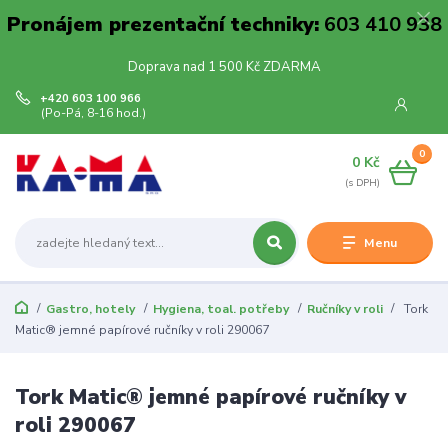
Pronájem prezentační techniky:
603 410 938
Doprava nad 1 500 Kč ZDARMA
+420 603 100 966
(Po-Pá, 8-16 hod.)
0
0 Kč
Menu
Gastro, hotely
Hygiena, toal. potřeby
Ručníky v roli
Tork
Matic® jemné papírové ručníky v roli 290067
Tork Matic® jemné papírové ručníky v
roli 290067