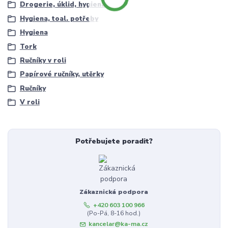
Drogerie, úklid, hygiena
Hygiena, toal. potřeby
Hygiena
Tork
Ručníky v roli
Papírové ručníky, utěrky
Ručníky
V roli
Potřebujete poradit?
Zákaznická podpora
+420 603 100 966
(Po-Pá, 8-16 hod.)
kancelar@ka-ma.cz