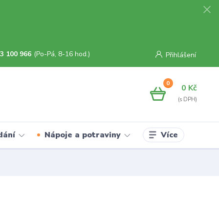
3 100 966
(Po-Pá, 8-16 hod.)
Přihlášení
0
0 Kč
Více
dání
Nápoje a potraviny