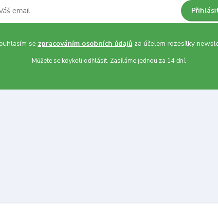
Přihlási
uhlasím se
zpracováním osobních údajů
za účelem rozesílky newsle
Můžete se kdykoli odhlásit. Zasíláme jednou za 14 dní.