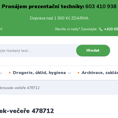
Pronájem prezentační techniky:
603 410 938
Doprava nad 1 500 Kč ZDARMA
mí
Nevíte si rady? Zavolejte.
+420 60
Hledat
Drogerie, úklid, hygiena
Archivace, zaklá
brousek-večeře 478712
ek-večeře 478712