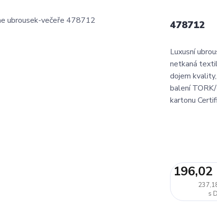
478712
Luxusní ubrou
netkaná textil
dojem kvality
balení TORK/
kartonu Certif
196,02
237,1