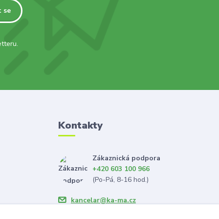
t se
tteru.
Kontakty
Zákaznická podpora
+420 603 100 966
(Po-Pá, 8-16 hod.)
kancelar@ka-ma.cz