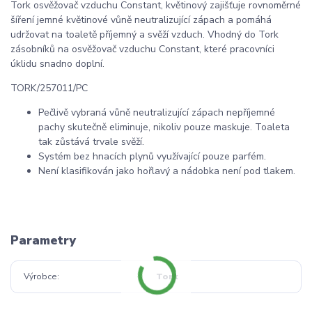
Tork osvěžovač vzduchu Constant, květinový zajišťuje rovnoměrné
šíření jemné květinové vůně neutralizující zápach a pomáhá
udržovat na toaletě příjemný a svěží vzduch. Vhodný do Tork
zásobníků na osvěžovač vzduchu Constant, které pracovníci
úklidu snadno doplní.
TORK/257011/PC
Pečlivě vybraná vůně neutralizující zápach nepříjemné
pachy skutečně eliminuje, nikoliv pouze maskuje. Toaleta
tak zůstává trvale svěží.
Systém bez hnacích plynů využívající pouze parfém.
Není klasifikován jako hořlavý a nádobka není pod tlakem.
Parametry
Výrobce
Tork