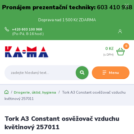
Pronájem prezentační techniky:
603 410 938
Doprava nad 1 500 Kč ZDARMA
+420 603 100 966
(Po-Pá, 8-16 hod.)
0
0 Kč
Menu
Drogerie, úklid, hygiena
Tork A3 Constant osvěžovač vzduchu
květinový 257011
Tork A3 Constant osvěžovač vzduchu
květinový 257011