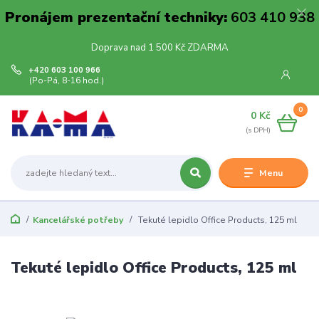
Pronájem prezentační techniky:
603 410 938
Doprava nad 1 500 Kč ZDARMA
+420 603 100 966
(Po-Pá, 8-16 hod.)
0
0 Kč
Menu
Kancelářské potřeby
Tekuté lepidlo Office Products, 125 ml
Tekuté lepidlo Office Products, 125 ml